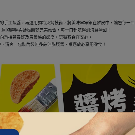
濃的手工蝦醬，再運用獨特火烤技術，將美味牢牢鎖在餅皮中，讓您每一
，蚵的鮮味與酥脆餅乾完美融合，每一口都吃得到海鮮清甜！
一向秉持著最好及最嚴格的態度，讓饕客食在安心。
乾乾燥、清爽，包裝內袋無多餘油脂殘留，讓您放心享用零食！