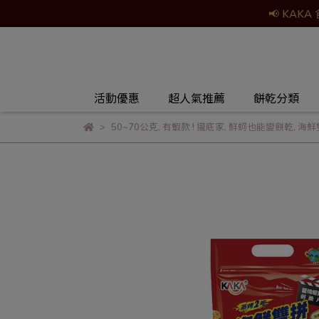
📢 KA
活動優惠
超人氣推薦
餅乾分類
50~70公克
,
有蝦款 ! 攏底家
,
鮮蚵也能變餅乾
,
海鮮