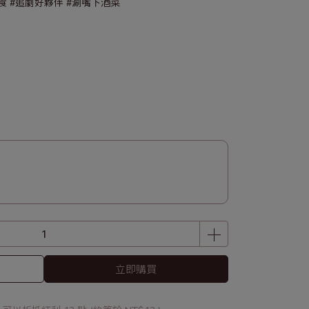
食 #追劇好夥伴 #涮嘴下酒菜
立即購買