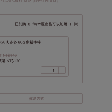
 」可以折抵紅利
13
點 (約等於
NT$13
)
已加購
0
件
(本區商品可以加購
1
件)
KAKA 肉多多 80g 魚鬆棒棒
價
NT$140
價購
NT$120
運送方式