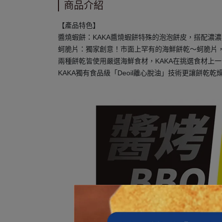
商品介紹
【產品特色】
醬燒蝦餅：KAKA醬燒蝦餅特殊的泡泡餅皮，搭配濃
蚵脆片：獨家創意！市面上罕有的海鮮餅乾～蚵脆片
兩種餅乾皆使用嚴選海鮮食材，KAKA在挑選食材上
KAKA獨有食品級「Deoil離心脫油」技術更讓餅