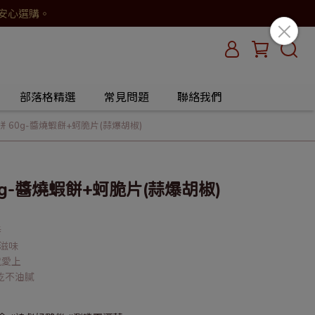
請安心選購。
部落格精選
常見問題
聯絡我們
拼 60g-醬燒蝦餅+蚵脆片(蒜爆胡椒)
0g-醬燒蝦餅+蚵脆片(蒜爆胡椒)
奏
鮮滋味
就愛上
餅乾不油膩