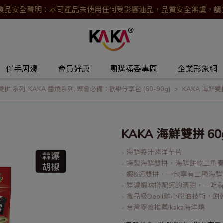
KA 食品安全聲明：本司產品未使用任何受影響油品，品質安全無虞，
伴手周邊
會員好康
團購福委專區
企業形象網
雙拚 系列
,
KAKA 醬燒系列
,
聚會必備：歡樂分享包 (60-90g)
KAKA 海鮮雙
KAKA 海鮮雙拼 6
- 海鮮醬汁烤洋芋片
- 特製海鮮雙拼，海鮮餅乾二重
- 蝦&蚵雙拼，一包享有二種海
- 鮮濃蝦味搭配蚵的清甜，一吃
- 食品級Deoil離心脫油技術，
- 台灣零食推薦!kaka海洋燒