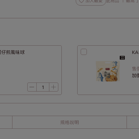
加入最愛
此商品 「 最高
蚵仔煎風味球
售
加
規格說明