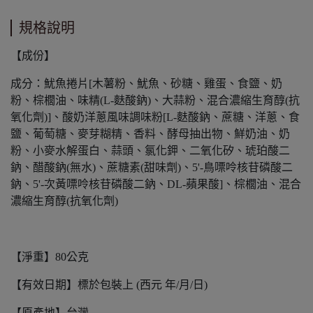
規格說明
【成份】
成分：魷魚捲片[木薯粉、魷魚、砂糖、雞蛋、食鹽、奶
粉、棕櫚油、味精(L-麩酸鈉)、大蒜粉、混合濃縮生育醇(抗
氧化劑)]、酸奶洋蔥風味調味粉[L-麩酸鈉、蔗糖、洋蔥、食
鹽、葡萄糖、麥芽糊精、香料、酵母抽出物、鮮奶油、奶
粉、小麥水解蛋白、蒜頭、氯化鉀、二氧化矽、琥珀酸二
鈉、醋酸鈉(無水)、蔗糖素(甜味劑)、5'-鳥嘌呤核苷磷酸二
鈉、5'-次黃嘌呤核苷磷酸二鈉、DL-蘋果酸]、棕櫚油、混合
濃縮生育醇(抗氧化劑)
【淨重】80公克
【有效日期】標於包裝上 (西元 年/月/日)
【原產地】台灣