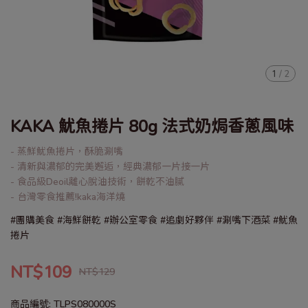
1
/
2
KAKA 魷魚捲片 80g 法式奶焗香蔥風味
- 蒸鮮魷魚捲片，酥脆涮嘴
- 清新與濃郁的完美邂逅，經典濃郁一片接一片
- 食品級Deoil離心脫油技術，餅乾不油膩
- 台灣零食推薦!kaka海洋燒
#團購美食 #海鮮餅乾 #辦公室零食 #追劇好夥伴 #涮嘴下酒菜 #魷魚
捲片
NT$109
NT$129
商品編號:
TLPS080000S