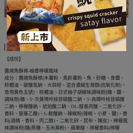
規格說明
【成份】
醬燒魚酥條-柚香檸檬風味
成分：醬燒魚酥條[木薯粉、馬鈴薯粉、魚、砂糖、食鹽、
棕櫚油、碳酸氫鈉、大蒜粉、混合濃縮生育醇(抗氧化劑)、
食用黃色五號]、棕櫚油、日式柚子胡椒味調味粉[糖、鹽、
調味劑(糖、5'-次黃嘌呤核苷磷酸二鈉、5'-鳥嘌呤核苷磷酸
二鈉、檸檬酸鈉、琥珀酸二鈉、DL-胺基丙酸、二氧化矽、
香料、胺基乙酸)、L-麩酸鈉、辣椒粉(辣椒、小麥、鹽)、香
料(酒精、香料、丙二醇)、二氧化矽、昆布、陳皮]、檸檬風
味調味粉[糖(蔗糖、玉米澱粉)、蘋果酸、檸檬香料(檸檬