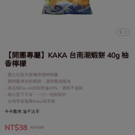
1
/
2
【開團專屬】KAKA 台南潮蝦餅 40g 柚
香檸檬
- 獨立包裝方便攜帶隨時解饞
- 獨特醬烤技術蝦餅，濃厚醬燒風味
- 食品級De-oil技術甩油40%，清爽不油膩
- 辦公室下午茶，一口一個剛剛好
- 台灣零食推薦!kaka海洋燒
卡卡醬烤 油不沾手
NT$38
NT$89