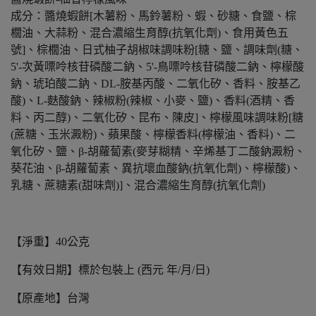
成分：醬燒蝦餅[木薯粉、馬鈴薯粉、蝦、砂糖、食鹽、棕
櫚油、大蒜粉、混合濃縮生育醇(抗氧化劑)、食用黃色五
號]、棕櫚油、日式柚子胡椒味調味粉[糖、鹽、調味劑(糖、
5'-次黃嘌呤核苷磷酸二鈉、5'-鳥嘌呤核苷磷酸二鈉、檸檬酸
鈉、琥珀酸二鈉、DL-胺基丙酸、二氧化矽、香料、胺基乙
酸)、L-麩酸鈉、辣椒粉(辣椒、小麥、鹽)、香料(酒精、香
料、丙二醇)、二氧化矽、昆布、陳皮]、檸檬風味調味粉[糖
(蔗糖、玉米澱粉)、蘋果酸、檸檬香料(檸檬油、香料)、二
氧化矽、鹽、β-胡蘿蔔素(麥芽糊精、辛烯基丁二酸鈉澱粉、
葵花油、β-胡蘿蔔素、異抗壞血酸鈉(抗氧化劑)、檸檬酸)、
乳糖、蔗糖素(甜味劑)]、混合濃縮生育醇(抗氧化劑)
【淨重】40公克
【有效日期】標於包裝上 (西元 年/月/日)
【原產地】台灣