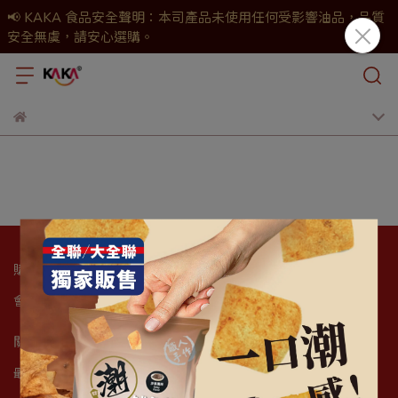
📢 KAKA 食品安全聲明：本司產品未使用任何受影響油品，品質
安全無虞，請安心選購。
購物須知
會員分級
新客優惠
消費積點
服務條款
隱私政策
退款政策
關於我們
最新動態
品牌故事
KAKA形象網
聯絡我們