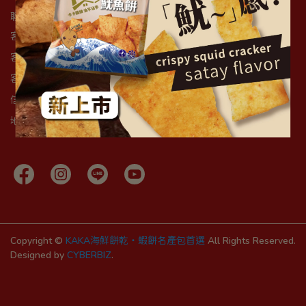
聯絡資訊
客服專線：+886-4-7586880
客服傳真：+886-4-7586660
客服時間：8:30am - 5:30pm
信箱：ka-ka@ka-ka.com.tw
地址：507彰化縣線西鄉線東路一段185號
Copyright ©
KAKA海鮮餅乾・蝦餅名產包首選
All Rights Reserved.
Designed by
CYBERBIZ
.