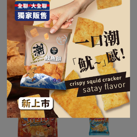
KAKA 珍四鮮 88g 冠軍魚
KAKA 珍四鮮 88g 冠軍魷
(XO醬燒魷魚風味)
NT$120
NT$140
NT$120
NT$149
加入購物車
已售完